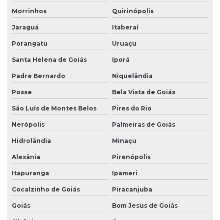
Morrinhos
Quirinópolis
Jaraguá
Itaberaí
Porangatu
Uruaçu
Santa Helena de Goiás
Iporá
Padre Bernardo
Niquelândia
Posse
Bela Vista de Goiás
São Luís de Montes Belos
Pires do Rio
Nerópolis
Palmeiras de Goiás
Hidrolândia
Minaçu
Alexânia
Pirenópolis
Itapuranga
Ipameri
Cocalzinho de Goiás
Piracanjuba
Goiás
Bom Jesus de Goiás