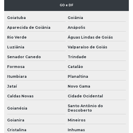
GO e DF
Goiatuba
Goiânia
Aparecida de Goiânia
Anápolis
Rio Verde
Águas Lindas de Goiás
Luziânia
Valparaíso de Goiás
Senador Canedo
Trindade
Formosa
Catalão
Itumbiara
Planaltina
Jataí
Novo Gama
Caldas Novas
Cidade Ocidental
Santo Antônio do
Goianésia
Descoberto
Goianira
Mineiros
Cristalina
Inhumas