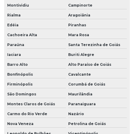
Montividiu
Campinorte
Rialma
Aragoiânia
Edéia
Piranhas
Cachoeira Alta
Mara Rosa
Paraúna
Santa Terezinha de Goiás
Iaciara
Buriti Alegre
Barro Alto
Alto Paraíso de Goiás
Bonfinópolis
Cavalcante
Firminópolis
Corumbá de Goiás
São Domingos
Maurilândia
Montes Claros de Goiás
Paranaiguara
Carmo do Rio Verde
Nazário
Nova Veneza
Petrolina de Goiás
Leopoldo de Bulhões
Vicentinópolis