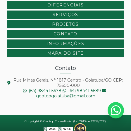
DIFERENCIAIS
SERVIÇOS
PROJETOS
CONTATO
INFORMAÇÕES
MAPA DO SITE
Contato
Rua Minas Gerais, N° 1817 Centro - Goiatuba/GO CEP:
75600-000
(64) 98441-5678
(64) 98441-5689
geotopgoiatuba@gmail.com
Copyright © Geotop Consultoria. (Lei 9610 de 19/02/1998)
W3C
W3C