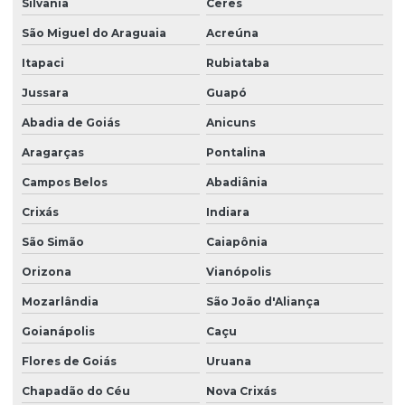
Silvânia
Ceres
São Miguel do Araguaia
Acreúna
Itapaci
Rubiataba
Jussara
Guapó
Abadia de Goiás
Anicuns
Aragarças
Pontalina
Campos Belos
Abadiânia
Crixás
Indiara
São Simão
Caiapônia
Orizona
Vianópolis
Mozarlândia
São João d'Aliança
Goianápolis
Caçu
Flores de Goiás
Uruana
Chapadão do Céu
Nova Crixás