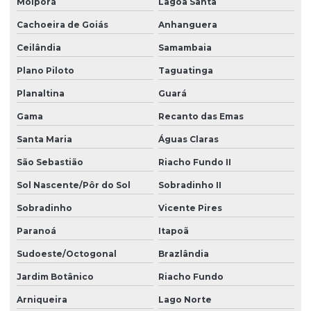
Moiporá
Lagoa Santa
Cachoeira de Goiás
Anhanguera
Ceilândia
Samambaia
Plano Piloto
Taguatinga
Planaltina
Guará
Gama
Recanto das Emas
Santa Maria
Águas Claras
São Sebastião
Riacho Fundo II
Sol Nascente/Pôr do Sol
Sobradinho II
Sobradinho
Vicente Pires
Paranoá
Itapoã
Sudoeste/Octogonal
Brazlândia
Jardim Botânico
Riacho Fundo
Arniqueira
Lago Norte