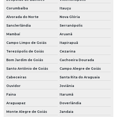
Corumbaíba
Itauçu
Alvorada do Norte
Nova Glória
Sanclerlândia
Serranópolis
Mambaí
Aruanã
Campo Limpo de Goiás
Itapirapuã
Terezópolis de Goiás
Cezarina
Bom Jardim de Goiás
Cachoeira Dourada
Santo Antônio de Goiás
Campo Alegre de Goiás
Cabeceiras
Santa Rita do Araguaia
Ouvidor
Joviânia
Faina
Itarumã
Araguapaz
Doverlândia
Monte Alegre de Goiás
Jandaia