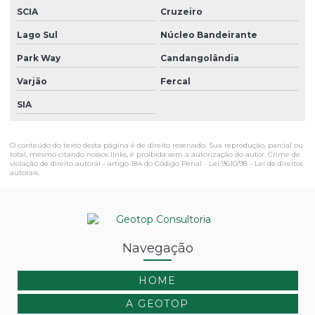
SCIA
Cruzeiro
Lago Sul
Núcleo Bandeirante
Park Way
Candangolândia
Varjão
Fercal
SIA
O conteúdo do texto desta página é de direito reservado. Sua reprodução, parcial ou
total, mesmo citando nossos links, é proibida sem a autorização do autor. Crime de
violação de direito autoral - artigo 184 do Código Penal -
Lei 9610/98 - Lei de direitos
autorais
.
Navegação
HOME
A GEOTOP