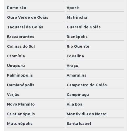
Porteirão
Aporé
Ouro Verde de Goiás
Matrinchã
Taquaral de Goiás
Guarani de Goiás
Brazabrantes
Rianápolis
Colinas do Sul
Rio Quente
Cromínia
Edealina
Uirapuru
Araçu
Palminópolis
Amaralina
Damianópolis
Campestre de Goiás
Varjão
Campinaçu
Novo Planalto
Vila Boa
Cristianópolis
Montividiu do Norte
Mutunópolis
Santa Isabel